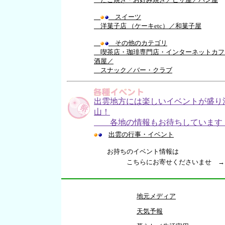
スイーツ
洋菓子店 （ケーキetc）
／
和菓子屋
その他のカテゴリ
喫茶店・珈琲専門店・インターネットカフ
酒屋
／
スナック
／
バー・クラブ
出雲地方には楽しいイベントが盛り
山！
各地の情報もお待ちしています
出雲の行事・イベント
お持ちのイベント情報は
こちらにお寄せくださいませ 
地元メディア
天気予報