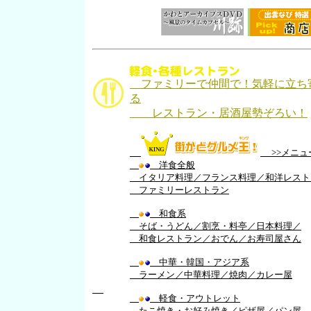
ファミリーで仲間で！気軽に立ち
る
レストラン・居酒屋勢ぞろい！
>>
メニュ
洋食全般
イタリア料理
／
フランス料理
／
和洋レスト
ファミリーレストラン
和食系
そば・うどん
／
割烹・料亭
／
日本料理
／
和食レストラン
／
おでん
／
お寿司屋さん
中華・韓国・アジア系
ラーメン
／
中華料理
／
焼肉
／
カレー屋
軽食・アウトレット
たこ焼き・お好み焼き
／
ピザ屋
／
パン屋