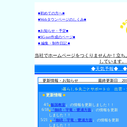
■初めての方へ■
■Webタウンページのしくみ■
■ Webタウンしく
み ■
■お知らせ・予定■
■ お知らせ・予定 ■
■SG-net作成のページ■
SG-net制作のページ ■
■ 編集・制作日記 ■
当社でホームページをつくりませんか！立ち
しています。
◆
天気予報
◆ 
更新情報・お知らせ 最終更新日 2018/1
あなたの暮らしを丸ごとサポート☆ 出雲・大