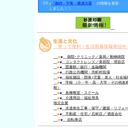
使って便利！生活密着情報発信中
病院･クリニック
／
薬局
／
動物病院
コンタクトレンズ
／
美容院
・
理容店
図書館
／
銀行・金融機関
行政公共機関・市町村役場
福祉施設・団体 (児童・老人・社会福
学校 （小・中・高・大学・その他各
校）
各種教室・スクール
介護用品・福祉用具
地元企業
水道衛生工事・保守
／
建築・リフォ
／
不動産・住宅
／
石材店
酒造会社
自転車店