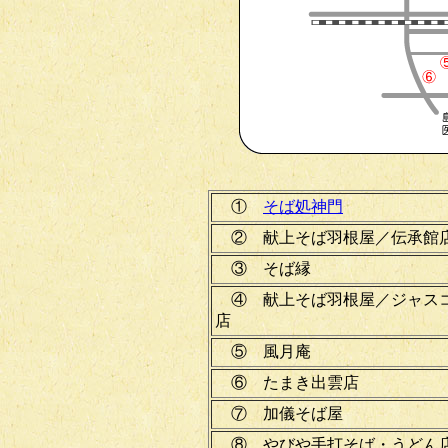
①
そば処神門
② 献上そば羽根屋／伝承館
③ そば縁
④ 献上そば羽根屋／ジャス
店
⑤ 風月庵
⑥ たまき出雲店
⑦ 加儀そば屋
⑧ やびや手打そば・うどん