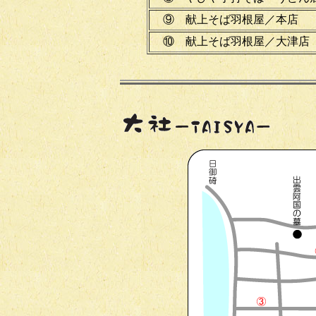
⑨ 献上そば羽根屋／本店
⑩ 献上そば羽根屋／大津店