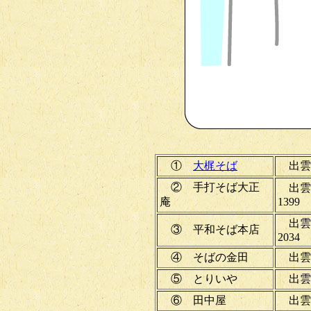
①
大梶そば
出雲市
② 手打そば大正
出雲
庵
1399
出雲
③ 平和そば本店
2034
④ そばの金田
出雲市
⑤ とりいや
出雲市
⑥ 田中屋
出雲市