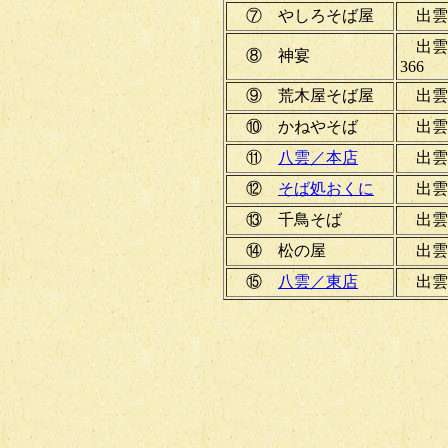
⑦ やしろそば屋
出雲市
出雲
⑧ 神宴
366
⑨ 荒木屋そば屋
出雲市
⑩ かねやそば
出雲市
⑪
八雲／本店
出雲市
⑫
そば処おくに
出雲市
⑬ 千鳥そば
出雲
⑭ 松の屋
出雲市
⑮
八雲／東店
出雲市