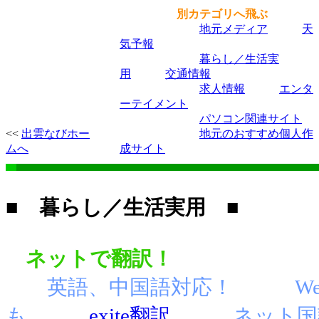
別カテゴリへ飛ぶ
地元メディア
天
気予報
暮らし／生活実
用
交通情報
求人情報
エンタ
ーテイメント
パソコン関連サイト
<<
出雲なびホー
地元のおすすめ個人作
ムへ
成サイト
■ 暮らし／生活実用 ■
ネットで翻訳！
英語、中国語対応！
W
も
exite翻訳
ネット国