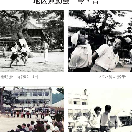
運動会 昭和２９年
パン食い競争