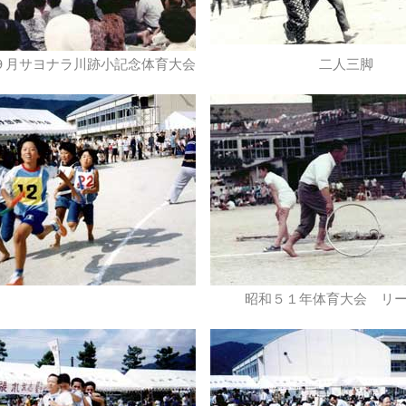
９月サヨナラ川跡小記念体育大会
二人三脚
昭和５１年体育大会 リ