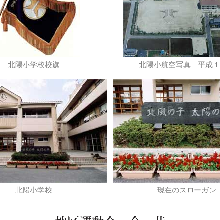
北陽小学校校旗
北陽小航空写真 平成１
北陽小学校
現在のスローガン