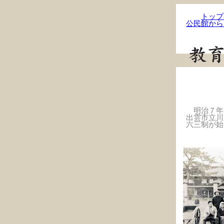
トップ
公民館から
明治７年
出雲市立川
六三制が始