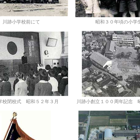
川跡小学校前にて
昭和３０年頃の小学
学校閉校式 昭和５２年３月
川跡小創立１００周年記念 