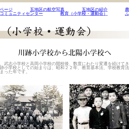
ページ
五地区の航空写真
五地区の紹介
コミュニティセンター
教育（小学校・運動会）
、武志小学校と高岡小学校の開校後、数度にわたり変遷を続けてき
跡小学校としての始まりは、昭和２２年、教育基本法、学校教育
まった年です。