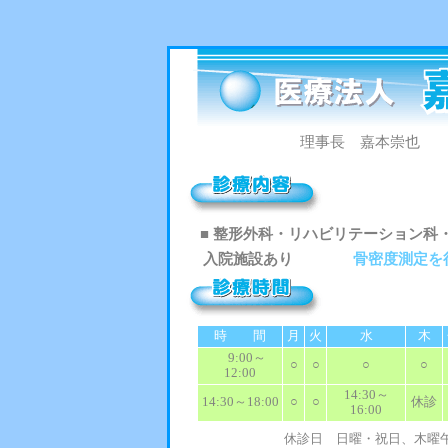
理事長 嘉本崇也
■ 整形外科・リハビリテーション科
入院施設あり
骨密度測定を行
時 間
月
火
水
木
9:00～
○
○
○
○
12:00
14:30～
14:30～18:00
○
○
休診
16:00
休診日 日曜・祝日、木曜