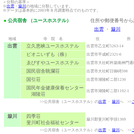
＜分類の基準＞
※
出雲
・
簸川
の地域に分類しています。
※データは基本的に2003年８月調査時点でのものです。
●
公共宿舎 （ユースホステル）
住所や郵便番号から
出雲
・
簸川
地域
寺 院 名
住 所
出雲
立久恵峡ユースホステル
出雲市乙立町5263-14
ピオニいずも（株）
出雲市平成町2321-6
ゑびすやユースホステル
出雲市大社町杵築南神門通8
国民宿舎眺瀾荘
出雲市大社町日御碕598
国引荘
出雲市湖陵町ニ部1230
国民年金健康保養センター
出雲市湖陵町ニ部1192-1
湖陵荘
>>公共宿舎（ユースホステル）の
出雲
・
簸川
へ >>
簸川
四季荘
簸川郡斐川町学頭1369
斐川町社会福祉センター
>>公共宿舎（ユースホステル）の
出雲
・
簸川
へ >>