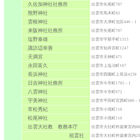
久佐加神社社務所
出雲市矢尾町787
熊野神社
出雲市馬木町83
雲根神社
出雲市大津町北区440－1
来阪神社社務所
出雲市矢尾町787
塩野泰雄
出雲市宇那手町1315
諏訪辺幸善
出雲市知井宮町1247
天満宮
出雲市天神町471
永田富久
出雲市上塩冶町167
長浜神社
出雲市西園町上長浜4258
日吉神社社務所
出雲市今市町1765－1
八雲神社
出雲市今市町672
宇美神社
出雲市平田町宮西町686－
常松秀紀
出雲市小境町110
松尾神社
出雲市小境町110
出雲大社教
教務本庁
出雲市大社町杵築東宮内8
祖霊社
出雲市大社町杵築東宮内25