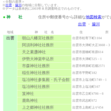
＜分類の基準＞
※
出雲
・
簸川
の地域に分類しています。
※データは基本的に2003年８月調査時点でのものです。
●
神 社
住所や郵便番号から詳細な
地図検索
がで
出雲
・
簸川
地域
神 社 名
住 所
出雲
朝山八幡宮社務所
出雲市松寄下町1104
阿須利神社社務所
出雲市大津町大正3668－3
天之素盞神社
出雲市渡橋町有原614
伊勢大神楽申込所
出雲市大津町525－1
市森神社社務所
出雲市稗原町石畑2571
稲生神社社務所
出雲市平野町182
塩冶神社参集殿・氏子会館
出雲市上塩冶町1749－1
塩冶神社社務所
出雲市上塩冶町167
笈神社
出雲市乙立町4706－6
鹿島神社
出雲市武志町672
上之郷神社社務所
出雲市上島町上ゲ454