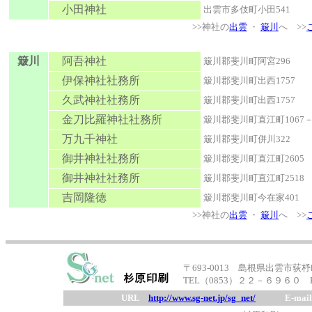
小田神社
出雲市多伎町小田541
>>神社の
出雲
・
簸川
へ >>
簸川
阿吾神社
簸川郡斐川町阿宮296
伊保神社社務所
簸川郡斐川町出西1757
久武神社社務所
簸川郡斐川町出西1757
金刀比羅神社社務所
簸川郡斐川町直江町1067－
万九千神社
簸川郡斐川町併川322
御井神社社務所
簸川郡斐川町直江町2605
御井神社社務所
簸川郡斐川町直江町2518
吉岡隆徳
簸川郡斐川町今在家401
>>神社の
出雲
・
簸川
へ >>
〒693-0013 島根県出雲市荻杼町
TEL（0853）２２－６９６０ 
URL
http://www.sg-net.jp/sg_net/
E-mai